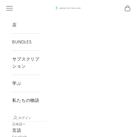
コンテンツにスキップ
ナビゲーションメニューを開く
カー
Laboratory Skin Care
店
BUNDLES
サブスクリプ
ション
学ぶ
私たちの物語
ログイン
日本語
言語