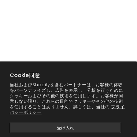
One-time purchase
One-time purchase
Subscribe and deliver
Subscribe and deliver
Cookie同意
every
every
当社およびShopifyを含むパートナーは、お客様の体験
Get a 10% discount on
Get a 10% discount on
をパーソナライズし、広告を表示し、分析を行うために
every recurring
every recurring
クッキーおよびその他の技術を使用します。お客様が同
意しない限り、これらの目的でクッキーやその他の技術
order.
order.
を使用することはありません。詳しくは、当社の
プライ
See details
See details
バシーポリシー
カートに追加
カートに追加
受け入れ
Daily Cleanser and
Complete Cleanser and
Moisturizer Essentials
Moisturizer Set