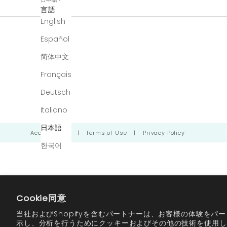
言語
English
Español
简体中文
Français
Deutsch
Italiano
日本語
Accessibility
|
Terms of Use
|
Privacy Policy
한국어
Cookie同意
当社およびShopifyを含むパートナーは、お客様の体験をパ
示し、分析を行うためにクッキーおよびその他の技術を使用し