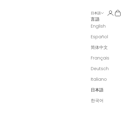
アカウントペ
カートを
日本語
言語
English
Español
简体中文
Français
Deutsch
Italiano
日本語
한국어