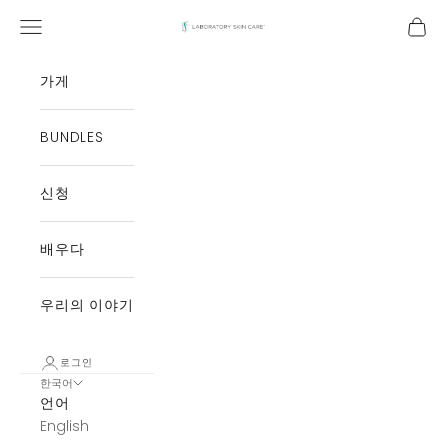
콘텐츠로 건너뛰기
탐색 메뉴 열기
장바구
Laboratory Skin Care
가게
BUNDLES
신청
배우다
우리의 이야기
로그인
한국어
언어
English