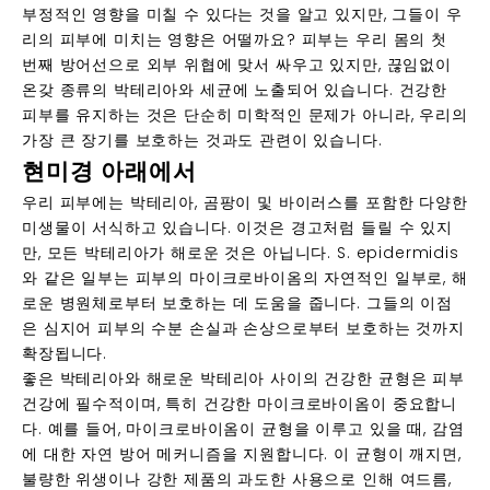
부정적인 영향을 미칠 수 있다는 것을 알고 있지만, 그들이 우
리의 피부에 미치는 영향은 어떨까요? 피부는 우리 몸의
첫
번째 방어선
으로 외부 위협에 맞서 싸우고 있지만, 끊임없이
온갖 종류의 박테리아와 세균에 노출되어 있습니다. 건강한
피부를 유지하는 것은 단순히 미학적인 문제가 아니라, 우리의
가장 큰 장기를 보호하는 것과도 관련이 있습니다.
현미경 아래에서
우리 피부에는 박테리아, 곰팡이 및 바이러스를 포함한 다양한
미생물이 서식하고 있습니다. 이것은 경고처럼 들릴 수 있지
만, 모든 박테리아가 해로운 것은 아닙니다.
S. epidermidis
와 같은 일부는 피부의 마이크로바이옴의 자연적인 일부로, 해
로운 병원체로부터 보호하는 데 도움을 줍니다. 그들의 이점
은 심지어 피부의 수분 손실과 손상으로부터 보호하는 것까지
확장됩니다.
좋은 박테리아와 해로운 박테리아 사이의 건강한 균형은 피부
건강에 필수적이며, 특히
건강한 마이크로바이옴
이 중요합니
다. 예를 들어, 마이크로바이옴이 균형을 이루고 있을 때, 감염
에 대한 자연 방어 메커니즘을 지원합니다. 이 균형이 깨지면,
불량한 위생이나 강한 제품의 과도한 사용으로 인해 여드름,