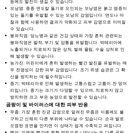
등에도 발진이 생길 수 있습니다.
모낭염:
종종 면도칼 돌기로 오인되는 모낭염은 붉고 염증이
있는 돌기를 유발할 수 있는 모낭의 감염입니다. 면도나 마
찰과 함께 사용하면 결과가 악화되고 피부 감염으로 이어질
수 있습니다.
봉와직염:
당뇨병과 같은 건강 상태와 가장 흔히 관련되는
봉와직염은 발적, 부기 및 압통을 유발합니다. 박테리아에
노출되거나 치료되지 않은 상처, 벌레 물림, 수술 상처로 인
해 발생할 수 있습니다.
농가진:
어린이에게 흔히 발생하는 빨간 발진을 유발하는 매
우 전염성이 강한 피부 감염입니다.
조기 위생 습관
은 그 확
산을 방지하는 데 필수적입니다.
종기:
박테리아로 인해 발생하는 고통스럽고 고름이 찬 덩어
리입니다. 종기는 크기가 다양할 수 있으며, 치료하지 않고
방치하면 크고 부은 농양으로 발전할 수 있습니다.
곰팡이 및 바이러스에 대한 피부 반응
무좀:
가장 흔한 진균 감염으로 알려진 무좀은 이름에도 불
구하고 신체의 다른 부위에 나타날 수 있습니다. 손과 발로
오염된 표면을 만지면 이 상태가 쉽게 수축되고 퍼집니다.
백선:
피부에 빨간색 원형 발진으로 나타나는 또 다른 곰팡