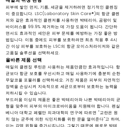
매일의 위생 관행
피부에 쌓인 먼지, 기름, 세균을 제거하려면 정기적인 클렌징
이 중요합니다. LSC(Laboratory Skin Care®)의 항균 클렌
저와 같은 효과적인 클렌저를 사용하면 박테리아, 곰팡이 및
바이러스를 99.9% 제거하는 데 가장 도움이 됩니다. 간단하
면서도 효과적인 세안은 피부 문제를 예방하는 가장 좋은 방
법입니다. 이동 중에도 피부를 보호하려면 최초 적용 후 4시
간 이상 피부를 보호하는 LSC의 항균 모이스처라이저와 같은
고품질 솔루션을 선택하세요.
올바른 제품 선택
매일의 클렌징 루틴은 사용하는 제품만큼만 효과적입니다. 항
균보다 항균 보호를 우선시하고 매일 사용하기에 충분히 순한
무알코올 포뮬러를 선택하세요. 거친 제품은 피부의 자연적인
장벽을 손상시켜 지속적으로 세균으로부터 보호하는 능력을
저하시킬 수 있습니다.
부드러움 이상의 제품은 좋은 박테리아와 나쁜 박테리아의 균
형을 맞추어 피부의 마이크로바이옴을 지원해야 합니다. 펜실
베니아 대학교
페렐만 의과대학
의 연구에 따르면 "교란은 원
치 않는 균주에 의한 식민지화를 위한 문을 열어준다"고 하며,
이는 감염 위험을 증가시킵니다. 그렇기 때문에 해로운 박테