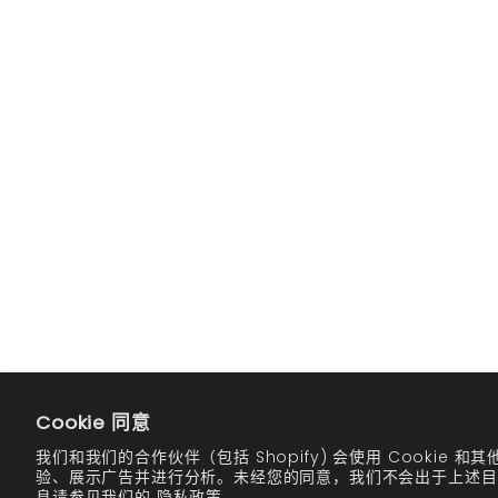
One-time purchase
One-t
Subscribe and deliver every
Subscr
Get a 10% discount on every
Get a 
recurring order.
recurr
See details
See de
Cookie 同意
Daily Cleanser and Moisturizer
Com
Essentials
我们和我们的合作伙伴（包括 Shopify) 会使用 Cookie 
验、展示广告并进行分析。未经您的同意，我们不会出于上述目
销售价格
$35.98
息请参见我们的
隐私政策