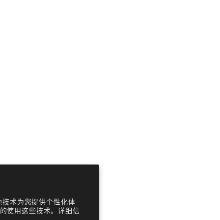
ime purchase
ibe and deliver every
10% discount on every
ing order.
tails
plete Cleanser and
Moisturizer Set
和其他技术为您提供个性化体
的使用这些技术。详细信
销售价格
$47.98