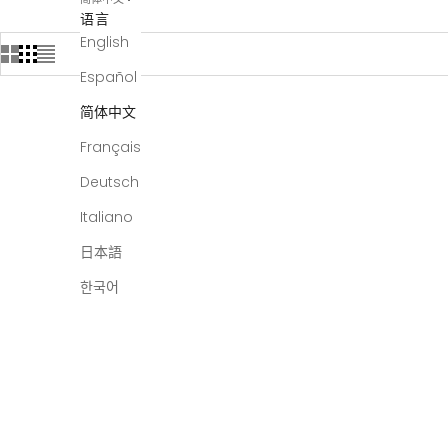
语言
English
Español
简体中文
Français
Deutsch
Italiano
日本語
한국어
One-time purchase
One-t